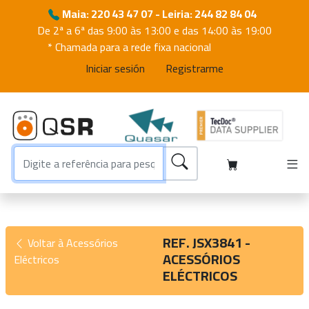
Maia: 220 43 47 07 - Leiria: 244 82 84 04
De 2ª a 6ª das 9:00 às 13:00 e das 14:00 às 19:00
* Chamada para a rede fixa nacional
Iniciar sesión
Registrarme
REF. JSX3841 -
Voltar à Acessórios
ACESSÓRIOS
Eléctricos
ELÉCTRICOS