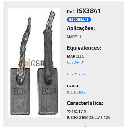
JSX3841
Ref.
ESCOBILLAS
Aplicações:
MARELLI
Equivalences:
MARELLI:
CARGO:
JSX38-412
Característica:
7X13X17,5

JUEGO 2 ESCOBILLAS 12V