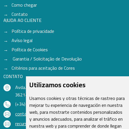
Como chegar
Contato
AJUDA AO CLIENTE
Política de privacidade
Avíso legal
Política de Cookies
Garantia / Solicitação de Devolução
Critérios para aceitação de Cores
CONTATO
Utilizamos cookies
Avda. do Freixo - Sardoma, 13
36214 Vigo - Pontevedra - Espanha
Usamos cookies y otras técnicas de rastreo para
(+34) 986 48 16 33
mejorar tu experiencia de navegación en nuestra
web, para mostrarte contenidos personalizados
contacto@qsr.es
y anuncios adecuados, para analizar el tráfico en
recursoshumanos@qsr.es
nuestra web y para comprender de donde llegan