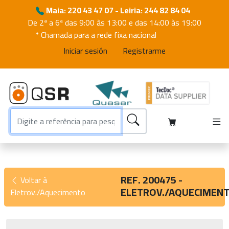
Maia: 220 43 47 07 - Leiria: 244 82 84 04
De 2ª a 6ª das 9:00 às 13:00 e das 14:00 às 19:00
* Chamada para a rede fixa nacional
Iniciar sesión
Registrarme
REF. 200475 -
Voltar à
ELETROV./AQUECIMEN
Eletrov./Aquecimento