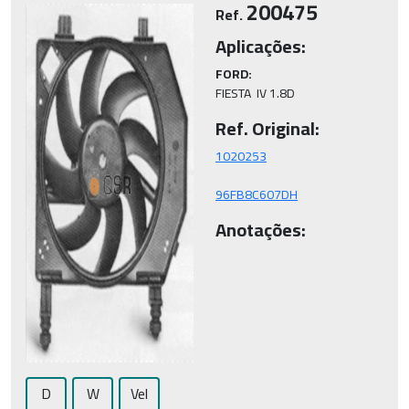
200475
Ref.
Aplicações:
FORD:
FIESTA  IV 1.8D
Ref. Original:
96FB8C607DH
Anotações:
D
W
Vel