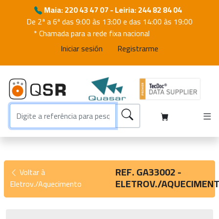
Maia: 220 43 47 07 - Leiria: 244 82 84 04
De 2ª a 6ª das 9:00 às 13:00 e das 14:00 às 19:00
* Chamada para a rede fixa nacional
Iniciar sesión
Registrarme
REF. GA33002 -
Voltar à
ELETROV./AQUECIMEN
Eletrov./Aquecimento