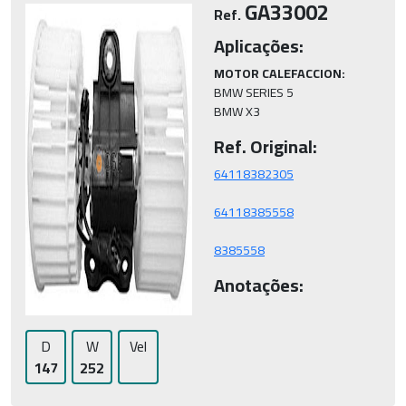
GA33002
Ref.
Aplicações:
MOTOR CALEFACCION:
BMW SERIES 5

BMW X3
Ref. Original:
8385558
Anotações:
D
W
Vel
147
252