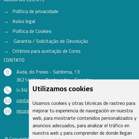
Política de privacidade
Avíso legal
Política de Cookies
Garantia / Solicitação de Devolução
Critérios para aceitação de Cores
CONTATO
Avda. do Freixo - Sardoma, 13
36214 Vigo - Pontevedra - Espanha
Utilizamos cookies
(+34) 986 48 16 33
contacto@qsr.es
Usamos cookies y otras técnicas de rastreo para
mejorar tu experiencia de navegación en nuestra
recursoshumanos@qsr.es
web, para mostrarte contenidos personalizados y
anuncios adecuados, para analizar el tráfico en
nuestra web y para comprender de donde llegan
© Copyright 2026 - Recambios Quasar S.L. | Todos os direitos