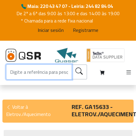
Maia: 220 43 47 07 - Leiria: 244 82 84 04
De 2ª a 6ª das 9:00 às 13:00 e das 14:00 às 19:00
* Chamada para a rede fixa nacional
Iniciar sesión
Registrarme
REF. GA15633 -
Voltar à
ELETROV./AQUECIMEN
Eletrov./Aquecimento