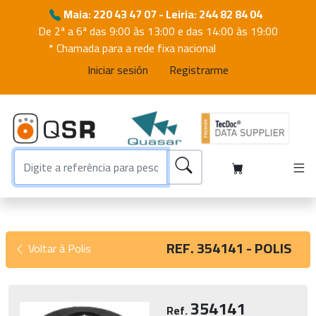
Maia: 220 43 47 07 - Leiria: 244 82 84 04
De 2ª a 6ª das 9:00 às 13:00 e das 14:00 às 19:00
* Chamada para a rede fixa nacional
Iniciar sesión
Registrarme
REF. 354141 - POLIS
Voltar à Polis
354141
Ref.