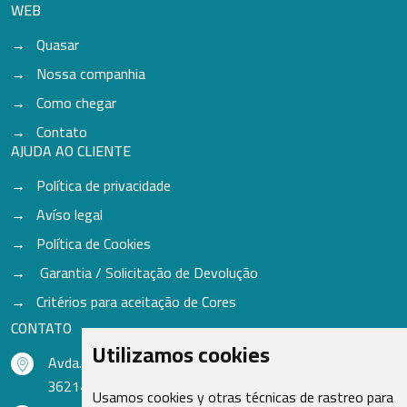
WEB
Quasar
Nossa companhia
Como chegar
Contato
AJUDA AO CLIENTE
Política de privacidade
Avíso legal
Política de Cookies
Garantia / Solicitação de Devolução
Critérios para aceitação de Cores
CONTATO
Utilizamos cookies
Avda. do Freixo - Sardoma, 13
36214 Vigo - Pontevedra - Espanha
Usamos cookies y otras técnicas de rastreo para