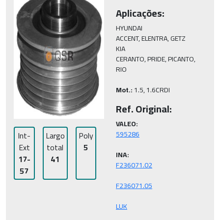
Aplicações:
HYUNDAI

ACCENT, ELENTRA, GETZ

KIA

CERANTO, PRIDE, PICANTO, 
RIO

Mot.:
 1.5, 1.6CRDI
Ref. Original:
VALEO:
Int-
Largo
Poly
Ext
total
5
INA:
17-
41
57