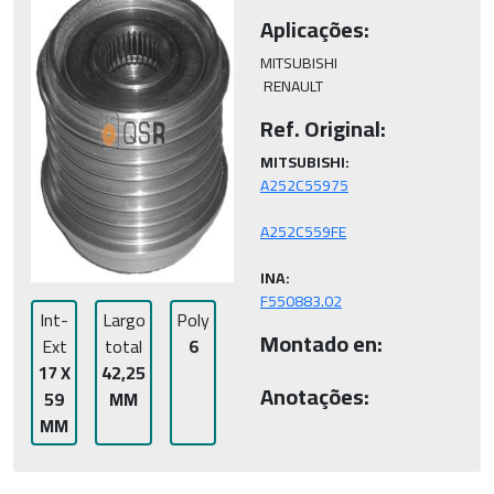
Aplicações:
MITSUBISHI 
 RENAULT
Ref. Original:
MITSUBISHI:
INA:
F550883.02
Int-
Largo
Poly
Montado en:
Ext
total
6
17 X
42,25
Anotações:
59
MM
MM