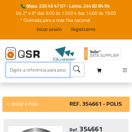
Maia: 220 43 47 07 - Leiria: 244 82 84 04
De 2ª a 6ª das 9:00 às 13:00 e das 14:00 às 19:00
* Chamada para a rede fixa nacional
Iniciar sesión
Registrarme
REF. 354661 - POLIS
Voltar à Polis
354661
Ref.