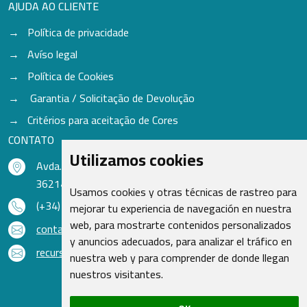
AJUDA AO CLIENTE
Política de privacidade
Avíso legal
Política de Cookies
Garantia / Solicitação de Devolução
Critérios para aceitação de Cores
CONTATO
Utilizamos cookies
Avda. do Freixo - Sardoma, 13
36214 Vigo - Pontevedra - Espanha
Usamos cookies y otras técnicas de rastreo para
(+34) 986 48 16 33
mejorar tu experiencia de navegación en nuestra
web, para mostrarte contenidos personalizados
contacto@qsr.es
y anuncios adecuados, para analizar el tráfico en
recursoshumanos@qsr.es
nuestra web y para comprender de donde llegan
nuestros visitantes.