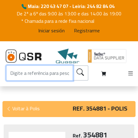
Maia: 220 43 47 07 - Leiria: 244 82 84 04
De 2ª a 6ª das 9:00 às 13:00 e das 14:00 às 19:00
* Chamada para a rede fixa nacional
Iniciar sesión
Registrarme
REF. 354881 - POLIS
Voltar à Polis
354881
Ref.