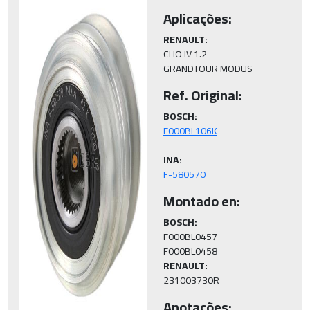
Aplicações:
RENAULT:
CLIO IV 1.2

Ref. Original:
BOSCH:
INA:
F-580570
Montado en:
BOSCH:
F000BL0457

RENAULT:
231003730R
Anotações: