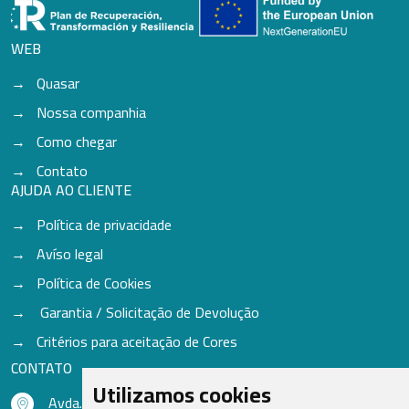
WEB
Quasar
Nossa companhia
Como chegar
Contato
AJUDA AO CLIENTE
Política de privacidade
Avíso legal
Política de Cookies
Garantia / Solicitação de Devolução
Critérios para aceitação de Cores
CONTATO
Utilizamos cookies
Avda. do Freixo - Sardoma, 13