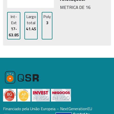
METRICA DE 16
Int-
Largo
Poly
Ext
total
3
17-
41.45
63.85
Financiado pela União Europeia – NextGenerationEU