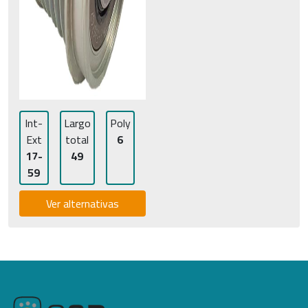
Int-
Largo
Poly
Ext
total
6
17-
49
59
Ver alternativas