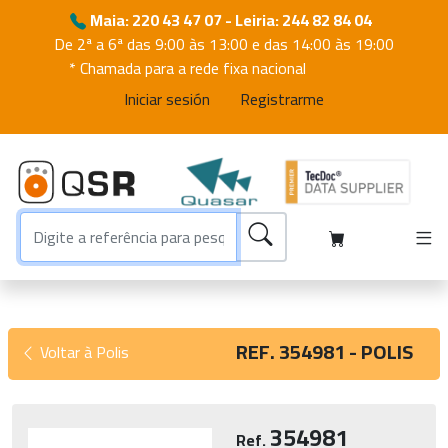
Maia: 220 43 47 07 - Leiria: 244 82 84 04
De 2ª a 6ª das 9:00 às 13:00 e das 14:00 às 19:00
* Chamada para a rede fixa nacional
Iniciar sesión
Registrarme
REF. 354981 - POLIS
Voltar à Polis
354981
Ref.