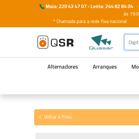
Maia: 220 43 47 07 - Leiria: 244 82 84 04
-
às 19:
* Chamada para a rede fixa nacional
Alternadores
Arranques
Mot
Voltar à Polis