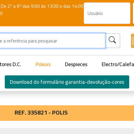
De 2ª a 6ª das 9:00 às 13:00 e das 14:00
00
ores D.C.
Poleas
Despieces
Electro/Calef
Download do formulário garantia-devolução-cores
REF. 335821 - POLIS