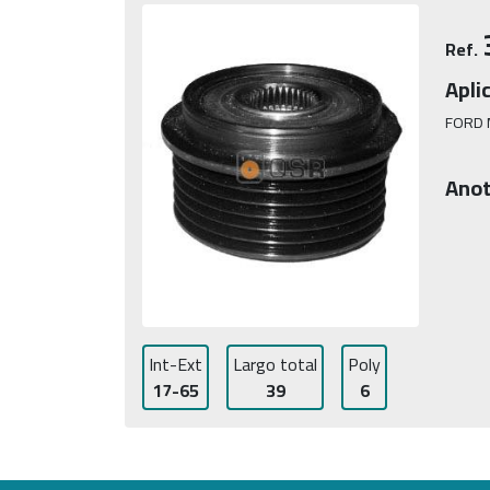
Ref.
Apli
FORD 
Anot
Int-Ext
Largo total
Poly
17-65
39
6