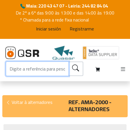
Maia: 220 43 47 07 - Leiria: 244 82 84 04
De 2ª a 6ª das 9:00 às 13:00 e das 14:00 às 19:00
* Chamada para a rede fixa nacional
Iniciar sesión
Registrarme
REF. AMA-2000 -
Voltar à alternadores
ALTERNADORES