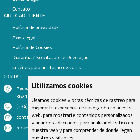
Contato
AJUDA AO CLIENTE
Política de privacidade
Avíso legal
Política de Cookies
Garantia / Solicitação de Devolução
Critérios para aceitação de Cores
CONTATO
Utilizamos cookies
Avda. do Freixo - Sardoma, 13
36214 Vigo - Pontevedra - Espanha
Usamos cookies y otras técnicas de rastreo para
(+34) 986 48 16 33
mejorar tu experiencia de navegación en nuestra
web, para mostrarte contenidos personalizados
contacto@qsr.es
y anuncios adecuados, para analizar el tráfico en
recursoshumanos@qsr.es
nuestra web y para comprender de donde llegan
nuestros visitantes.