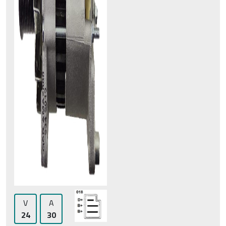
V
A
24
30