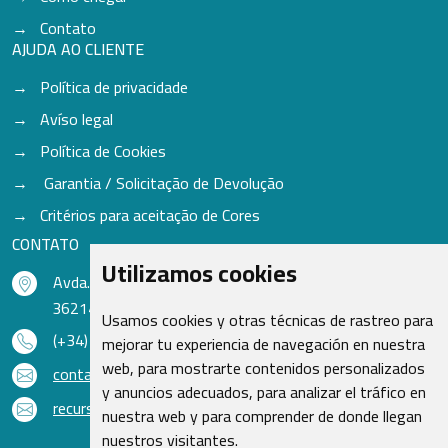
Contato
AJUDA AO CLIENTE
Política de privacidade
Avíso legal
Política de Cookies
Garantia / Solicitação de Devolução
Critérios para aceitação de Cores
CONTATO
Utilizamos cookies
Avda. do Freixo - Sardoma, 13
36214 Vigo - Pontevedra - Espanha
Usamos cookies y otras técnicas de rastreo para
(+34) 986 48 16 33
mejorar tu experiencia de navegación en nuestra
web, para mostrarte contenidos personalizados
contacto@qsr.es
y anuncios adecuados, para analizar el tráfico en
recursoshumanos@qsr.es
nuestra web y para comprender de donde llegan
nuestros visitantes.