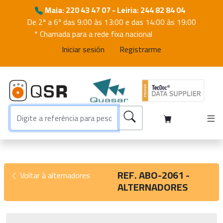
Maia: 220 43 47 07 - Leiria: 244 82 84 04
De 2ª a 6ª das 9:00 às 13:00 e das 14:00 às 19:00
* Chamada para a rede fixa nacional
Iniciar sesión
Registrarme
REF. ABO-2061 -
Voltar à alternadores
ALTERNADORES