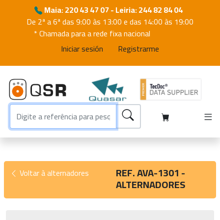
Maia: 220 43 47 07 - Leiria: 244 82 84 04
De 2ª a 6ª das 9:00 às 13:00 e das 14:00 às 19:00
* Chamada para a rede fixa nacional
Iniciar sesión
Registrarme
REF. AVA-1301 -
Voltar à alternadores
ALTERNADORES