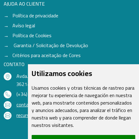
AJUDA AO CLIENTE
Política de privacidade
Avíso legal
Política de Cookies
Garantia / Solicitação de Devolução
Critérios para aceitação de Cores
CONTATO
Utilizamos cookies
Avda. do Freixo - Sardoma, 13
36214 Vigo - Pontevedra - Espanha
Usamos cookies y otras técnicas de rastreo para
(+34) 986 48 16 33
mejorar tu experiencia de navegación en nuestra
web, para mostrarte contenidos personalizados
contacto@qsr.es
y anuncios adecuados, para analizar el tráfico en
recursoshumanos@qsr.es
nuestra web y para comprender de donde llegan
nuestros visitantes.