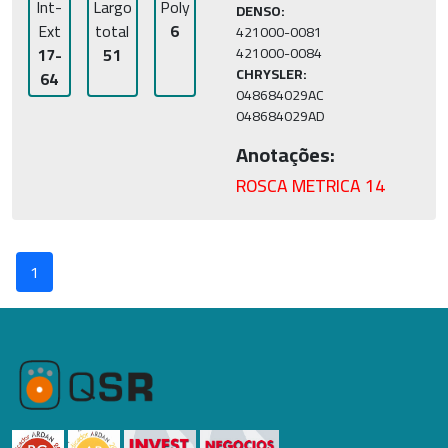
Int-
Largo
Poly
DENSO:
Ext
total
6
421000-0081

17-
51
CHRYSLER:
64
048684029AC

Anotações:
ROSCA METRICA 14
1