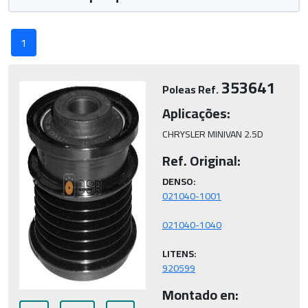
1
353641
Poleas Ref.
Aplicações:
CHRYSLER MINIVAN 2.5D
Ref. Original:
DENSO:
LITENS:
920599
Montado en: