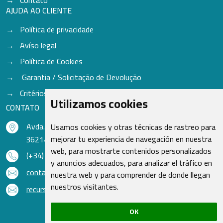
AJUDA AO CLIENTE
Política de privacidade
Avíso legal
Política de Cookies
Garantia / Solicitação de Devolução
Critérios para aceitação de Cores
Utilizamos cookies
CONTATO
Avda. do Freixo - Sardoma, 13
Usamos cookies y otras técnicas de rastreo para
mejorar tu experiencia de navegación en nuestra
36214 Vigo - Pontevedra - Espanha
web, para mostrarte contenidos personalizados
(+34) 986 48 16 33
y anuncios adecuados, para analizar el tráfico en
contacto@qsr.es
nuestra web y para comprender de donde llegan
nuestros visitantes.
recursoshumanos@qsr.es
OK