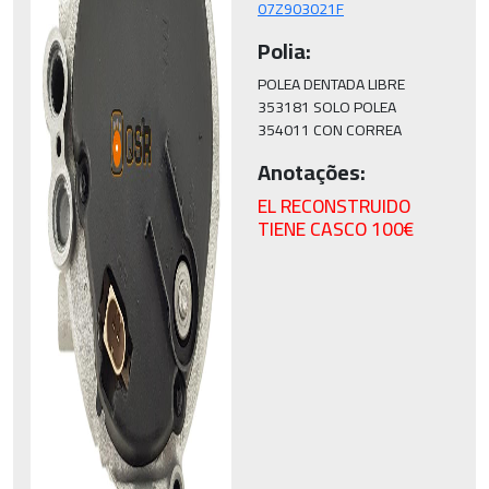
07Z903021F
Polia:
POLEA DENTADA LIBRE

353181 SOLO POLEA

354011 CON CORREA
Anotações:
EL RECONSTRUIDO
TIENE CASCO 100€