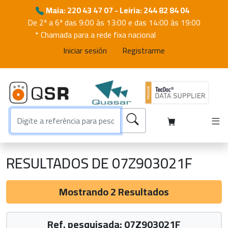
Maia: 220 43 47 07 - Leiria: 244 82 84 04
De 2ª a 6ª das 9:00 às 13:00 e das 14:00 às 19:00
* Chamada para a rede fixa nacional
Iniciar sesión
Registrarme
RESULTADOS DE 07Z903021F
Mostrando 2 Resultados
Ref. pesquisada: 07Z903021F