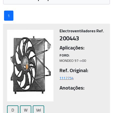
1
Electroventiladores Ref.
200443
Aplicações:
FORD:
MONDEO 97->00
Ref. Original:
1117754
Anotações:
D
W
Vel