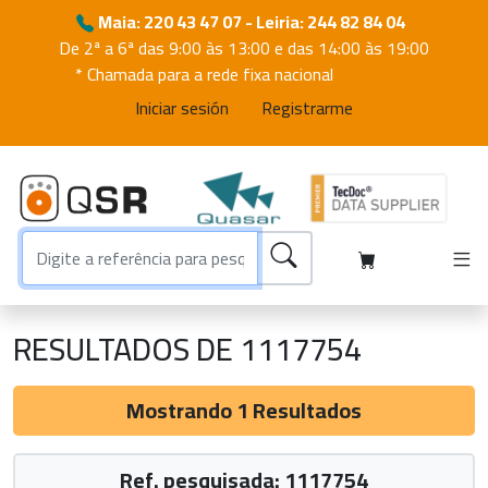
Maia: 220 43 47 07 - Leiria: 244 82 84 04
De 2ª a 6ª das 9:00 às 13:00 e das 14:00 às 19:00
* Chamada para a rede fixa nacional
Iniciar sesión
Registrarme
RESULTADOS DE 1117754
Mostrando 1 Resultados
Ref. pesquisada: 1117754