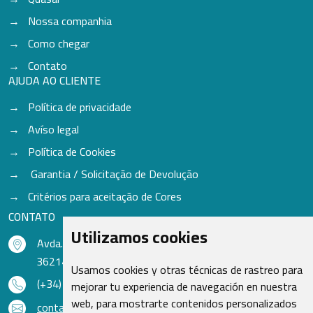
Nossa companhia
Como chegar
Contato
AJUDA AO CLIENTE
Política de privacidade
Avíso legal
Política de Cookies
Garantia / Solicitação de Devolução
Critérios para aceitação de Cores
CONTATO
Utilizamos cookies
Avda. do Freixo - Sardoma, 13
36214 Vigo - Pontevedra - Espanha
Usamos cookies y otras técnicas de rastreo para
(+34) 986 48 16 33
mejorar tu experiencia de navegación en nuestra
web, para mostrarte contenidos personalizados
contacto@qsr.es