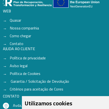
WEB
Quasar
Nossa companhia
Como chegar
Contato
AJUDA AO CLIENTE
Política de privacidade
Avíso legal
Política de Cookies
Garantia / Solicitação de Devolução
Critérios para aceitação de Cores
CONTATO
Utilizamos cookies
Avda. do Freixo - Sardoma, 13