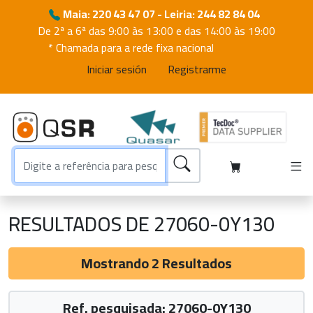
Maia: 220 43 47 07 - Leiria: 244 82 84 04
De 2ª a 6ª das 9:00 às 13:00 e das 14:00 às 19:00
* Chamada para a rede fixa nacional
Iniciar sesión
Registrarme
RESULTADOS DE 27060-0Y130
Mostrando 2 Resultados
Ref. pesquisada: 27060-0Y130