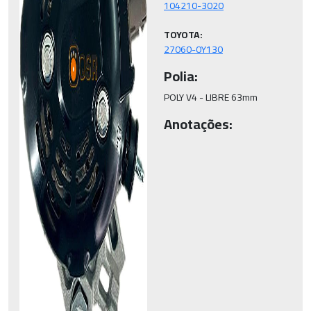
TOYOTA:
27060-0Y130
Polia:
POLY V4 - LIBRE 63mm
Anotações: