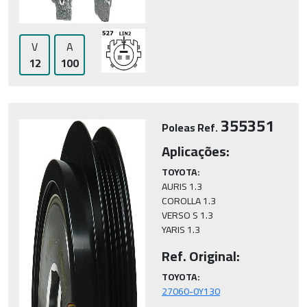
V
A
12
100
355351
Poleas Ref.
Aplicações:
TOYOTA:
AURIS 1.3

COROLLA 1.3

VERSO S 1.3

Ref. Original:
TOYOTA: