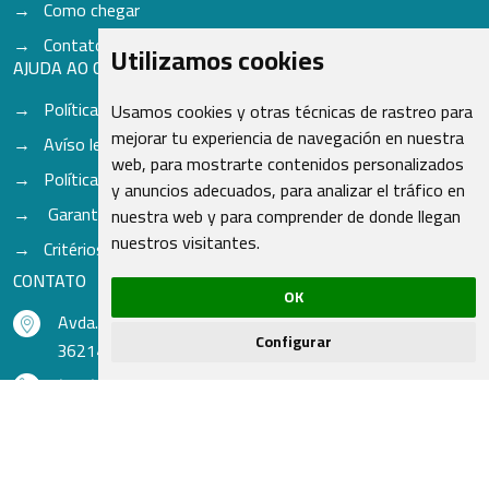
Como chegar
Contato
Utilizamos cookies
AJUDA AO CLIENTE
Política de privacidade
Usamos cookies y otras técnicas de rastreo para
mejorar tu experiencia de navegación en nuestra
Avíso legal
web, para mostrarte contenidos personalizados
Política de Cookies
y anuncios adecuados, para analizar el tráfico en
Garantia / Solicitação de Devolução
nuestra web y para comprender de donde llegan
nuestros visitantes.
Critérios para aceitação de Cores
CONTATO
OK
Avda. do Freixo - Sardoma, 13
Configurar
36214 Vigo - Pontevedra - Espanha
(+34) 986 48 16 33
contacto@qsr.es
recursoshumanos@qsr.es