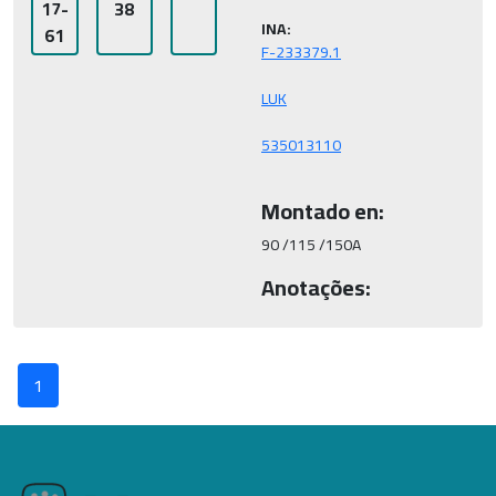
17-
38
INA:
61
Montado en:
90 /115 /150A
Anotações:
1