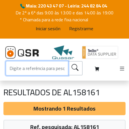
Maia: 220 43 47 07 - Leiria: 244 82 84 04
De 2ª a 6ª das 9:00 às 13:00 e das 14:00 às 19:00
* Chamada para a rede fixa nacional
Iniciar sesión
Registrarme
RESULTADOS DE AL158161
Mostrando 1 Resultados
Ref. pesquisada: AL158161