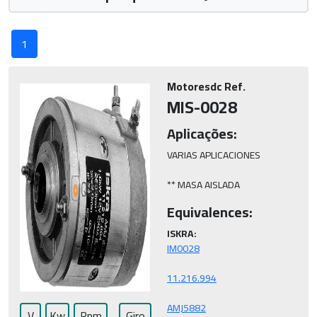
1
Motoresdc Ref.
MIS-0028
Aplicações:
VARIAS APLICACIONES

** MASA AISLADA
Equivalences:
ISKRA:
AMJ5882
V
Kw
Rpm
Giro