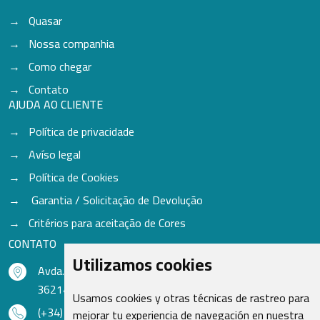
Quasar
Nossa companhia
Como chegar
Contato
AJUDA AO CLIENTE
Política de privacidade
Avíso legal
Política de Cookies
Garantia / Solicitação de Devolução
Critérios para aceitação de Cores
CONTATO
Utilizamos cookies
Avda. do Freixo - Sardoma, 13
36214 Vigo - Pontevedra - Espanha
Usamos cookies y otras técnicas de rastreo para
(+34) 986 48 16 33
mejorar tu experiencia de navegación en nuestra