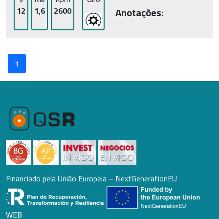
12
1,6
2600
Anotações:
1
Financiado pela União Europeia – NextGenerationEU
WEB