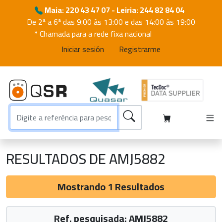
Maia: 220 43 47 07 - Leiria: 244 82 84 04
De 2ª a 6ª das 9:00 às 13:00 e das 14:00 às 19:00
* Chamada para a rede fixa nacional
Iniciar sesión
Registrarme
RESULTADOS DE AMJ5882
Mostrando 1 Resultados
Ref. pesquisada: AMJ5882