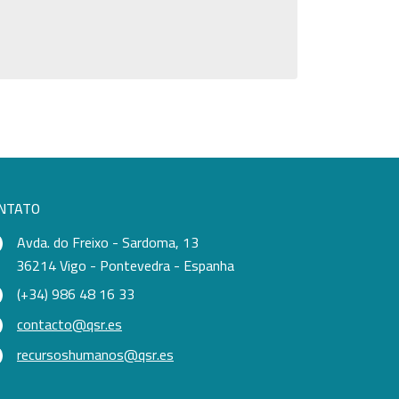
NTATO
Avda. do Freixo - Sardoma, 13
36214 Vigo - Pontevedra - Espanha
(+34) 986 48 16 33
contacto@qsr.es
recursoshumanos@qsr.es