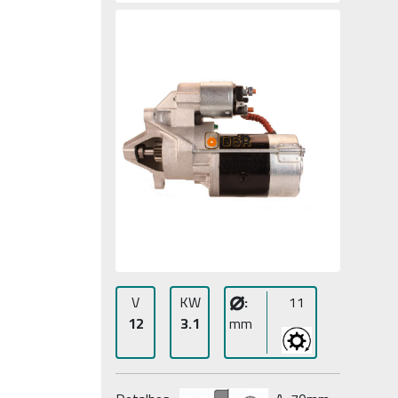
⌀
V
KW
:
11
12
3.1
mm