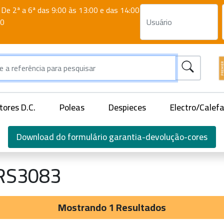
De 2ª a 6ª das 9:00 às 13:00 e das 14:00
00
ores D.C.
Poleas
Despieces
Electro/Calef
Download do formulário garantia-devolução-cores
RS3083
Mostrando 1 Resultados