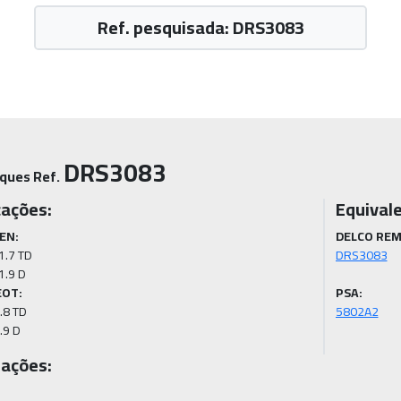
Ref. pesquisada: DRS3083
DRS3083
ques Ref.
cações:
Equival
EN:
DELCO REM
1.7 TD

EOT:
PSA:
.8 TD

5802A2
.9 D
ações: