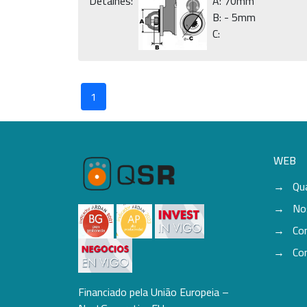
Detalhes:
A: 70mm
B: - 5mm
C:
1
WEB
Qu
No
Co
Co
Financiado pela União Europeia –