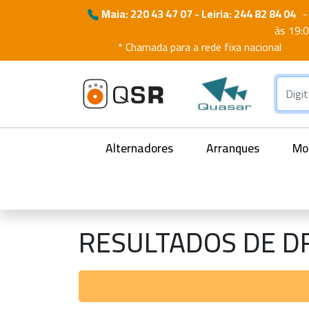
Maia: 220 43 47 07 - Leiria: 244 82 84 04
-
às 19:
* Chamada para a rede fixa nacional
Alternadores
Arranques
Mot
RESULTADOS DE D