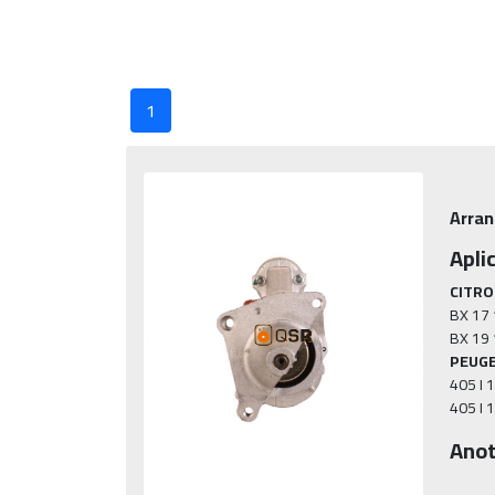
1
Arran
Apli
CITRO
BX 17 
PEUG
405 I 1
405 I 1
Anot