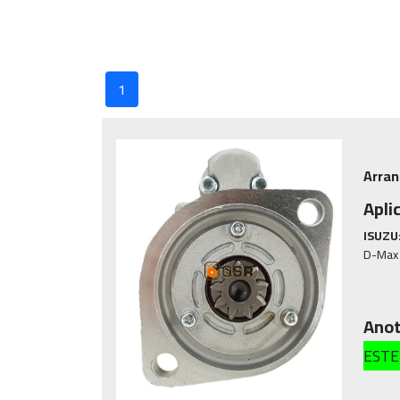
1
Arran
Apli
ISUZU
D-Max 
Anot
ESTE