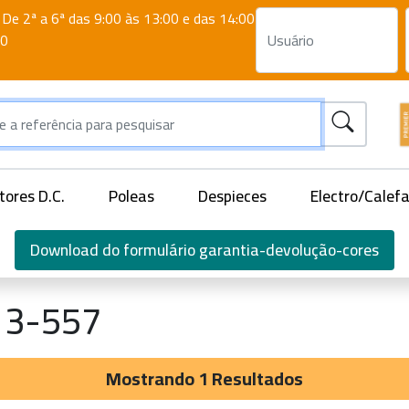
De 2ª a 6ª das 9:00 às 13:00 e das 14:00
00
ores D.C.
Poleas
Despieces
Electro/Calef
Download do formulário garantia-devolução-cores
13-557
Mostrando 1 Resultados