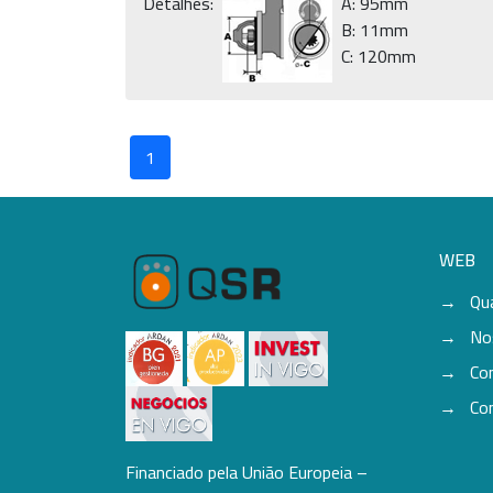
Detalhes:
A: 95mm
B: 11mm
C: 120mm
1
WEB
Qu
No
Co
Co
Financiado pela União Europeia –