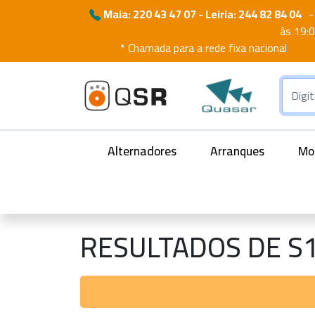
Maia: 220 43 47 07 - Leiria: 244 82 84 04
-
às 19:
* Chamada para a rede fixa nacional
Alternadores
Arranques
Mot
RESULTADOS DE S