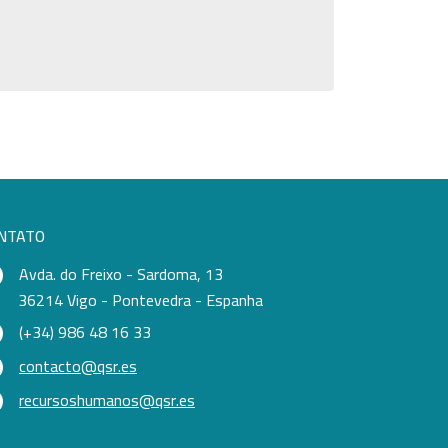
NTATO
Avda. do Freixo - Sardoma, 13
36214 Vigo - Pontevedra - Espanha
(+34) 986 48 16 33
contacto@qsr.es
recursoshumanos@qsr.es