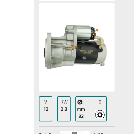
⌀
V
KW
:
9
12
2.3
mm
32