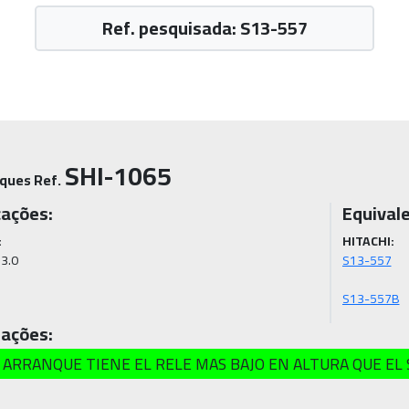
Ref. pesquisada: S13-557
SHI-1065
ques Ref.
cações:
Equival
:
HITACHI:
3.0
S13-557B
ações:
 ARRANQUE TIENE EL RELE MAS BAJO EN ALTURA QUE EL