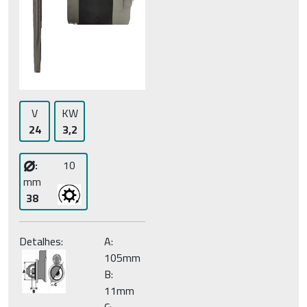
V
KW
24
3,2
⌀
:
10
mm
38
Detalhes:
A:
105mm
B:
11mm